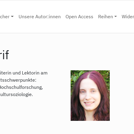
cher
Unsere Autor:innen
Open Access
Reihen
Wide
if
iterin und Lektorin am
beitsschwerpunkte:
Hochschulforschung,
ltursoziologie.