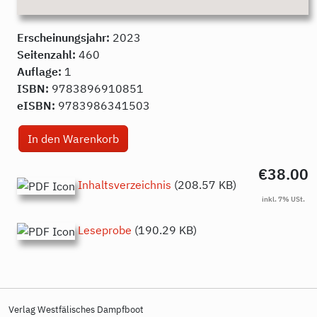
Erscheinungsjahr:
2023
Seitenzahl:
460
Auflage:
1
ISBN:
9783896910851
eISBN:
9783986341503
€38.00
Inhaltsverzeichnis
(208.57 KB)
Leseprobe
(190.29 KB)
Verlag Westfälisches Dampfboot