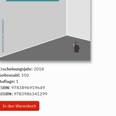
Erscheinungsjahr:
2018
Seitenzahl:
350
Auflage:
1
ISBN:
9783896919649
eISBN:
9783986341299