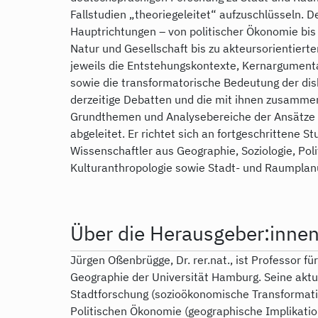
Fallstudien „theoriegeleitet“ aufzuschlüsseln. 
Hauptrichtungen – von politischer Ökonomie b
Natur und Gesellschaft bis zu akteursorientiert
jeweils die Entstehungskontexte, Kernargumen
sowie die transformatorische Bedeutung der dis
derzeitige Debatten und die mit ihnen zusamm
Grundthemen und Analysebereiche der Ansätze 
abgeleitet. Er richtet sich an fortgeschrittene
Wissenschaftler aus Geographie, Soziologie, Po
Kulturanthropologie sowie Stadt- und Raumplan
Über die Herausgeber:inne
Jürgen Oßenbrügge, Dr. rer.nat., ist Professor f
Geographie der Universität Hamburg. Seine aktu
Stadtforschung (sozioökonomische Transformati
Politischen Ökonomie (geographische Implikatio