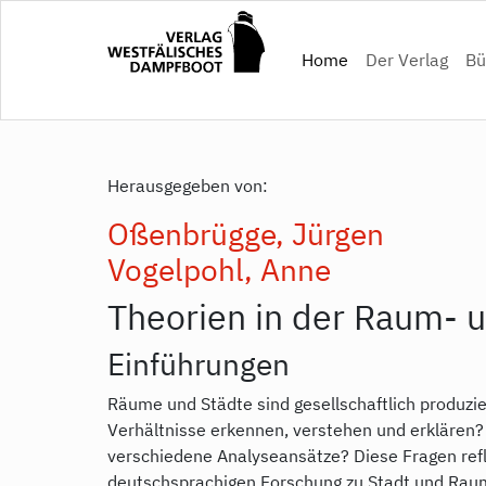
Direkt
zum
(current)
Home
Der Verlag
Bü
Inhalt
Herausgegeben von:
Oßenbrügge, Jürgen
Vogelpohl, Anne
Theorien in der Raum- 
Einführungen
Räume und Städte sind gesellschaftlich produzie
Verhältnisse erkennen, verstehen und erkläre
verschiedene Analyseansätze? Diese Fragen refl
deutschsprachigen Forschung zu Stadt und Raum,