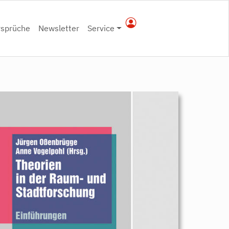
rsprüche
Newsletter
Service
9783896919649.jpeg