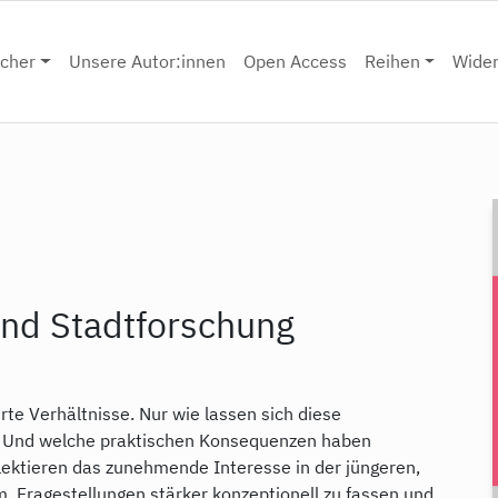
cher
Unsere Autor:innen
Open Access
Reihen
Wide
und Stadtforschung
rte Verhältnisse. Nur wie lassen sich diese
n? Und welche praktischen Konsequenzen haben
ektieren das zunehmende Interesse in der jüngeren,
 Fragestellungen stärker konzeptionell zu fassen und