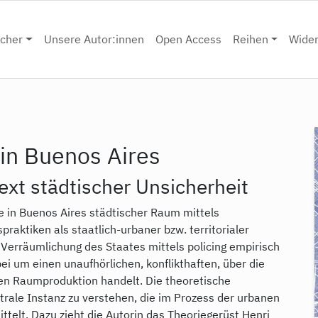
cher
Unsere Autor:innen
Open Access
Reihen
Wide
g in Buenos Aires
xt städtischer Unsicherheit
e in Buenos Aires städtischer Raum mittels
spraktiken als staatlich-urbaner bzw. territorialer
ie Verräumlichung des Staates mittels policing empirisch
bei um einen unaufhörlichen, konflikthaften, über die
nen Raumproduktion handelt. Die theoretische
entrale Instanz zu verstehen, die im Prozess der urbanen
telt. Dazu zieht die Autorin das Theoriegerüst Henri