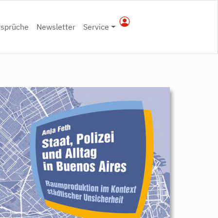
rsprüche
Newsletter
Service
9783896918451.jpeg