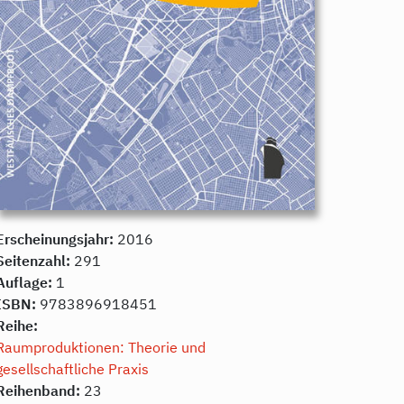
Erscheinungsjahr:
2016
Seitenzahl:
291
Auflage:
1
ISBN:
9783896918451
Reihe:
Raumproduktionen: Theorie und
gesellschaftliche Praxis
Reihenband:
23