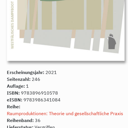
Erscheinungsjahr:
2021
Seitenzahl:
246
Auflage:
1
ISBN:
9783896910578
eISBN:
9783986341084
Reihe:
Raumproduktionen: Theorie und gesellschaftliche Praxis
Reihenband:
36
Lieferstatus:
Vergriffen