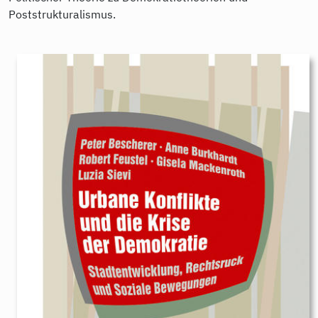
Poststrukturalismus.
9783896910578.jpeg