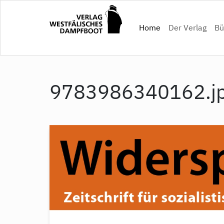
Direkt
zum
(current)
Home
Der Verlag
Bü
Inhalt
9783986340162.j