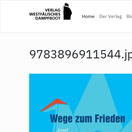
Direkt
zum
(current)
Home
Der Verlag
Bü
Inhalt
9783896911544.j