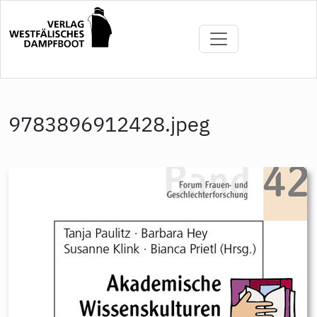
Direkt
zum
Inhalt
9783896912428.jpeg