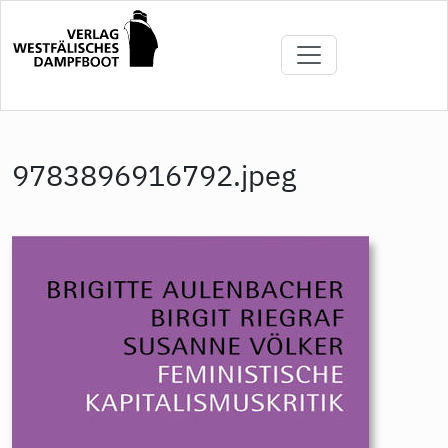
Direkt
zum
Inhalt
9783896916792.jpeg