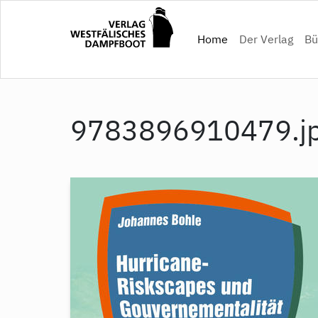
Direkt
zum
(current)
Home
Der Verlag
Bü
Inhalt
9783896910479.j