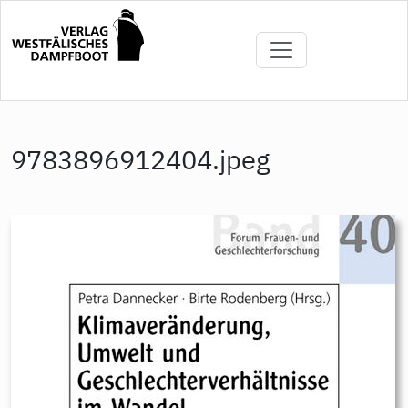
Direkt
zum
Inhalt
9783896912404.jpeg