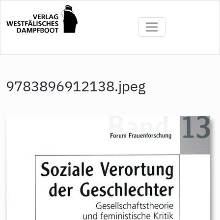
Direkt
zum
Inhalt
9783896912138.jpeg