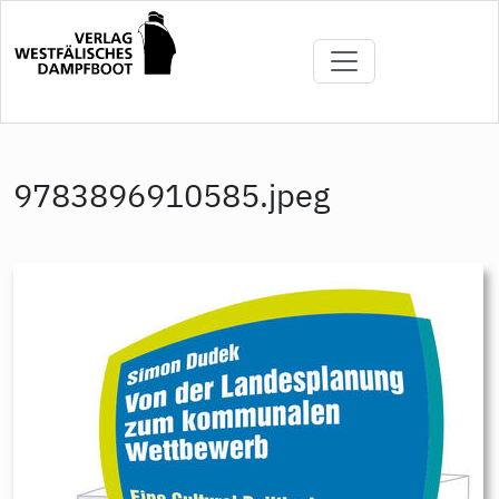
Direkt
zum
Inhalt
9783896910585.jpeg