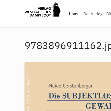
Direkt
zum
(current)
Home
Der Verlag
Bü
Inhalt
9783896911162.j