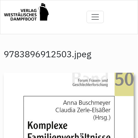
Direkt
zum
Inhalt
9783896912503.jpeg