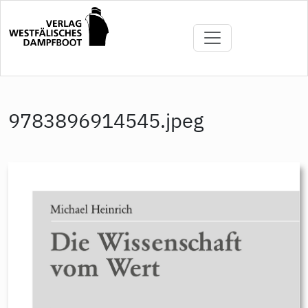
Direkt
zum
Inhalt
9783896914545.jpeg