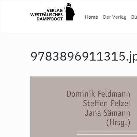
Direkt
zum
(current)
Home
Der Verlag
Bü
Inhalt
9783896911315.j