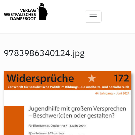
Direkt
zum
Inhalt
9783986340124.jpg