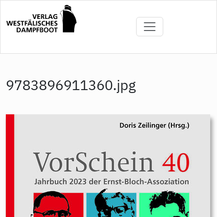
Direkt
zum
Inhalt
9783896911360.jpg