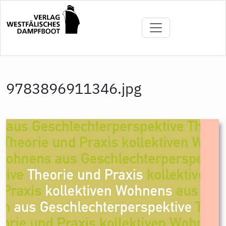
Direkt
zum
Inhalt
9783896911346.jpg