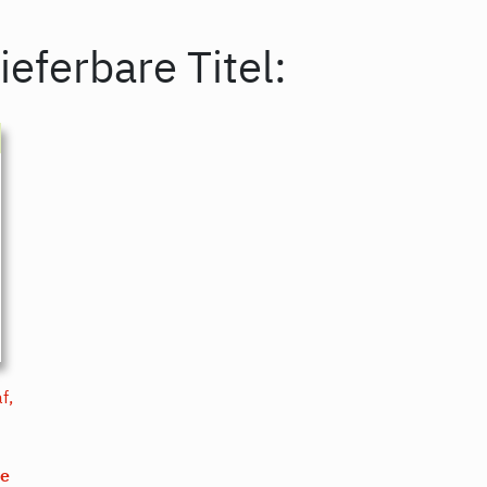
ieferbare Titel:
f,
me