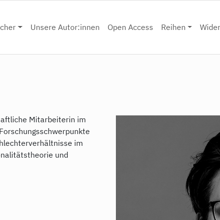
cher
Unsere Autor:innen
Open Access
Reihen
Wide
haftliche Mitarbeiterin im
g. Forschungsschwerpunkte
hlechterverhältnisse im
onalitätstheorie und