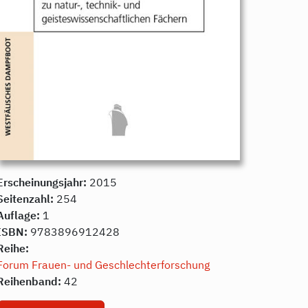
Erscheinungsjahr:
2015
Seitenzahl:
254
Auflage:
1
ISBN:
9783896912428
Reihe:
Forum Frauen- und Geschlechterforschung
Reihenband:
42