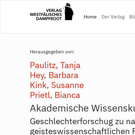
Direkt
zum
(current)
Home
Der Verlag
Bü
Inhalt
Herausgegeben von:
Paulitz, Tanja
Hey, Barbara
Kink, Susanne
Prietl, Bianca
Akademische Wissenskul
Geschlechterforschug zu na
geisteswissenschaftlichen 