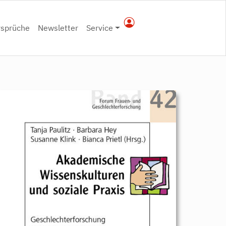
rsprüche
Newsletter
Service
9783896912428.jpeg