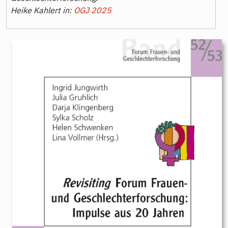
Heike Kahlert in:
OGJ 2025
9783896912527.jpeg