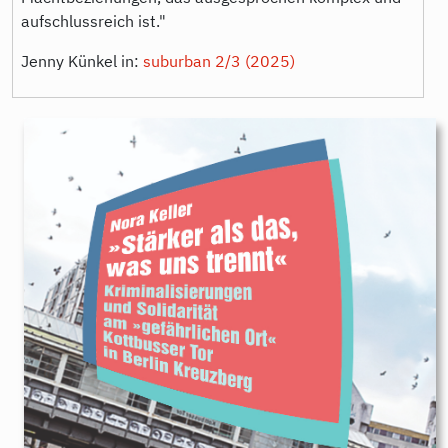
aufschlussreich ist."
Jenny Künkel in:
suburban 2/3 (2025)
9783896911384.jpg