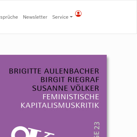
rsprüche
Newsletter
Service
9783896916792.jpeg