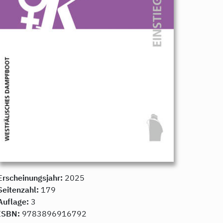
Erscheinungsjahr:
2025
Seitenzahl:
179
Auflage:
3
ISBN:
9783896916792