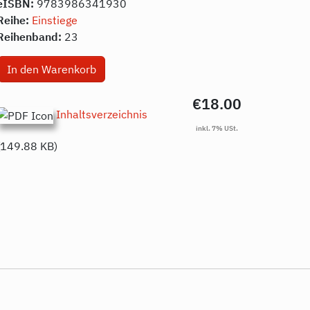
eISBN:
9783986341930
Reihe:
Einstiege
Reihenband:
23
€18.00
Inhaltsverzeichnis
(149.88 KB)