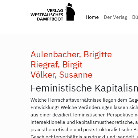
Direkt
zum
(current)
Home
Der Verlag
Bü
Inhalt
Aulenbacher, Brigitte
Riegraf, Birgit
Völker, Susanne
Feministische Kapitalis
Welche Herrschaftsverhältnisse liegen dem Geg
Entwicklung? Welche Veränderungen lassen sich 
aus einer dezidiert feministischen Perspektive 
intersektionelle und kapitalismustheoretische, 
praxistheoretische und poststrukturalistische P
Geschlechterverhältnis ausdrückt und wandelt, z