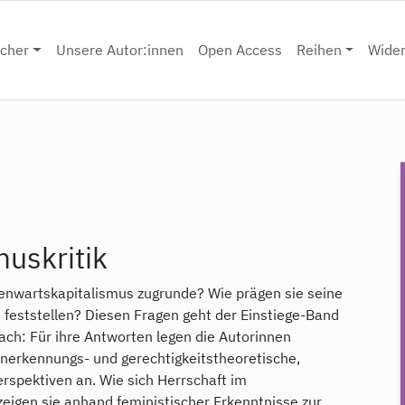
cher
Unsere Autor:innen
Open Access
Reihen
Wide
muskritik
enwartskapitalismus zugrunde? Wie prägen sie seine
feststellen? Diesen Fragen geht der Einstiege-Band
nach: Für ihre Antworten legen die Autorinnen
anerkennungs- und gerechtigkeitstheoretische,
erspektiven an. Wie sich Herrschaft im
eigen sie anhand feministischer Erkenntnisse zur