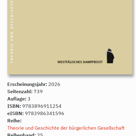
Erscheinungsjahr:
2026
Seitenzahl:
739
Auflage:
3
ISBN:
9783896911254
eISBN:
9783986341596
Reihe:
Theorie und Geschichte der bürgerlichen Gesellschaft
Reihenband:
25