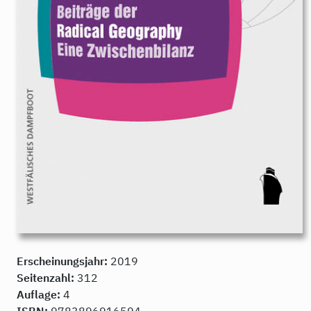
Erscheinungsjahr:
2019
Seitenzahl:
312
Auflage:
4
ISBN:
9783896916594