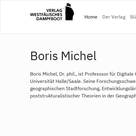
Skip
to
(current)
Home
Der Verlag
Bü
main
content
Boris Michel
Boris Michel, Dr. phil., ist Professsor für Digital
Universität Halle/Saale. Seine Forschungsschwer
geographischen Stadtforschung, Entwicklungslä
poststrukturalistischer Theorien in der Geograph