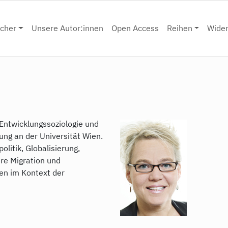
cher
Unsere Autor:innen
Open Access
Reihen
Wide
r Entwicklungssoziologie und
lung an der Universität Wien.
litik, Globalisierung,
ere Migration und
en im Kontext der