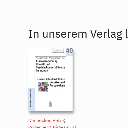
In unserem Verlag l
Dannecker, Petra
;
Rodenberg, Birte
(Hrsg.)