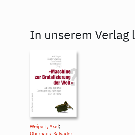
In unserem Verlag l
Weipert, Axel
;
Oberhaus, Salvador
;