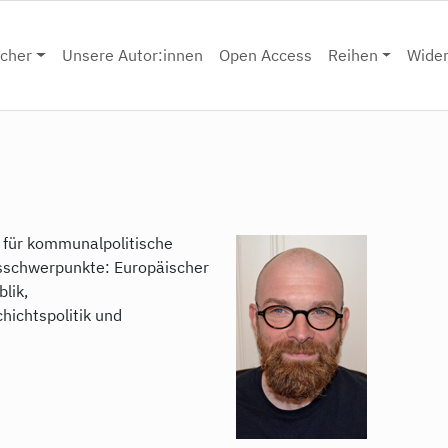
cher
Unsere Autor:innen
Open Access
Reihen
Wide
t für kommunalpolitische
tsschwerpunkte: Europäischer
lik,
hichtspolitik und