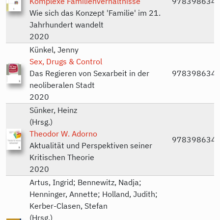
Komplexe Familienverhältnisse
978398634
Wie sich das Konzept 'Familie' im 21.
Jahrhundert wandelt
2020
Künkel, Jenny
Sex, Drugs & Control
Das Regieren von Sexarbeit in der
978398634
neoliberalen Stadt
2020
Sünker, Heinz
(Hrsg.)
Theodor W. Adorno
978398634
Aktualität und Perspektiven seiner
Kritischen Theorie
2020
Artus, Ingrid; Bennewitz, Nadja;
Henninger, Annette; Holland, Judith;
Kerber-Clasen, Stefan
(Hrsg.)