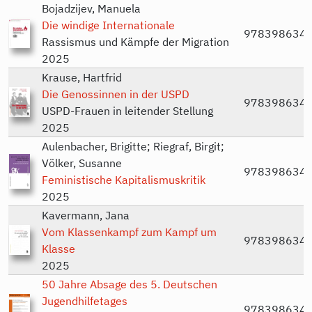
Bojadzijev, Manuela
Die windige Internationale
978398634
Rassismus und Kämpfe der Migration
2025
Krause, Hartfrid
Die Genossinnen in der USPD
978398634
USPD-Frauen in leitender Stellung
2025
Aulenbacher, Brigitte; Riegraf, Birgit;
Völker, Susanne
978398634
Feministische Kapitalismuskritik
2025
Kavermann, Jana
Vom Klassenkampf zum Kampf um
978398634
Klasse
2025
50 Jahre Absage des 5. Deutschen
Jugendhilfetages
978398634