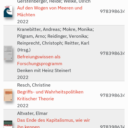
Gerstenberger, Heide; Welke, Ulrich
Auf den Wogen von Meeren und
978398634
Mächten
2022
Kranebitter, Andreas; Mokre, Monika;
Pilgram, Arno; Reidinger, Veronika;
Reinprecht, Christoph; Reitter, Karl
(Hrsg.)
978398634
Befreiungswissen als
Forschungsprogramm
Denken mit Heinz Steinert
2022
Resch, Christine
Begriffs- und Wahrheitspolitiken
978398634
Kritischer Theorie
2022
Altvater, Elmar
Das Ende des Kapitalismus, wie wir
ihn kennen
978398634