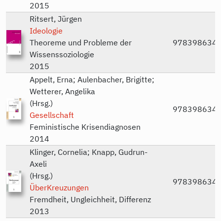
2015
Ritsert, Jürgen
Ideologie
Theoreme und Probleme der
978398634
Wissenssoziologie
2015
Appelt, Erna; Aulenbacher, Brigitte;
Wetterer, Angelika
(Hrsg.)
978398634
Gesellschaft
Feministische Krisendiagnosen
2014
Klinger, Cornelia; Knapp, Gudrun-
Axeli
(Hrsg.)
978398634
ÜberKreuzungen
Fremdheit, Ungleichheit, Differenz
2013