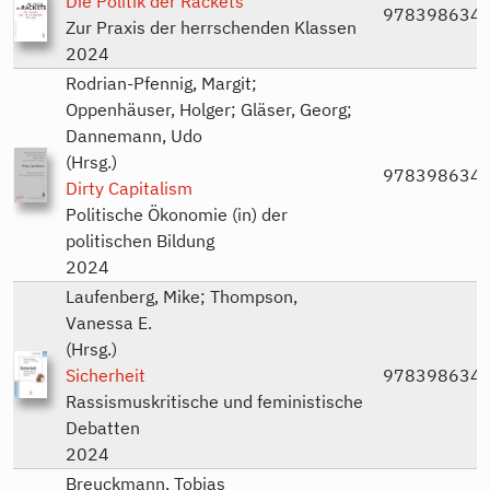
Die Politik der Rackets
978398634
Zur Praxis der herrschenden Klassen
2024
Rodrian-Pfennig, Margit;
Oppenhäuser, Holger; Gläser, Georg;
Dannemann, Udo
(Hrsg.)
978398634
Dirty Capitalism
Politische Ökonomie (in) der
politischen Bildung
2024
Laufenberg, Mike; Thompson,
Vanessa E.
(Hrsg.)
Sicherheit
978398634
Rassismuskritische und feministische
Debatten
2024
Breuckmann, Tobias