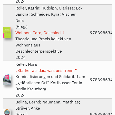
2024
Roller, Katrin; Rudolph, Clarissa; Eck,
Sandra; Schneider, Kyra; Vischer,
Nina
(Hrsg.)
Wohnen, Care, Geschlecht
978398634
Theorie und Praxis kollektiven
Wohnens aus
Geschlechterperspektive
2024
Keller, Nora
„Stärker als das, was uns trennt“
Kriminalisierungen und Solidarität am
978398634
„gefährlichen Ort“ Kottbusser Tor in
Berlin Kreuzberg
2024
Belina, Bernd; Naumann, Matthias;
Strüver, Anke
(Hrsg.)
978398634