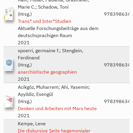
Marie C.; Schadow, Toni
(Hrsg.)
978398634
Trans* und Inter*Studien
Aktuelle Forschungsbeiträge aus dem
deutschsprachigen Raum
2021
spoerri, germaine f.; Stenglein,
Ferdinand
(Hrsg.)
978398634
anarchistische geographien
2021
Acikgöz, Muharrem; Ahi, Yasemin;
Ayyildiz, Esengül
(Hrsg.)
978398634
Denken und Arbeiten mit Marx heute
2021
Kempe, Lene
Die diskursive Seite hegemonialer